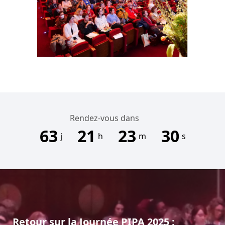
Rendez-vous dans
63
21
23
29
j
h
m
s
Retour sur la Journée PIPA 2025 :